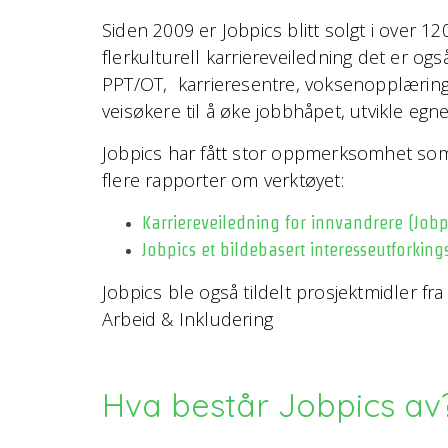
Siden 2009 er Jobpics blitt solgt i over 1
flerkulturell karriereveiledning det er og
PPT/OT, karrieresentre, voksenopplæringss
veisøkere til å øke jobbhåpet, utvikle eg
Jobpics har fått stor oppmerksomhet som e
flere rapporter om verktøyet:
Karriereveiledning for innvandrere (Jobp
Jobpics et bildebasert interesseutforkin
Jobpics ble også tildelt prosjektmidler fr
Arbeid & Inkludering
Hva består Jobpics av