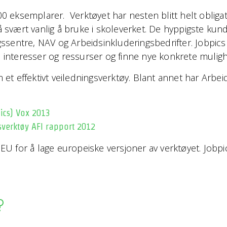
200 eksemplarer. Verktøyet har nesten blitt helt obliga
så svært vanlig å bruke i skoleverket. De hyppigste kun
entre, NAV og Arbeidsinkluderingsbedrifter. Jobpics er
ne interesser og ressurser og finne nye konkrete mulig
t effektivt veiledningsverktøy. Blant annet har Arbeid
ics) Vox 2013
gsverktøy AFI rapport 2012
a EU for å lage europeiske versjoner av verktøyet. Jobp
?