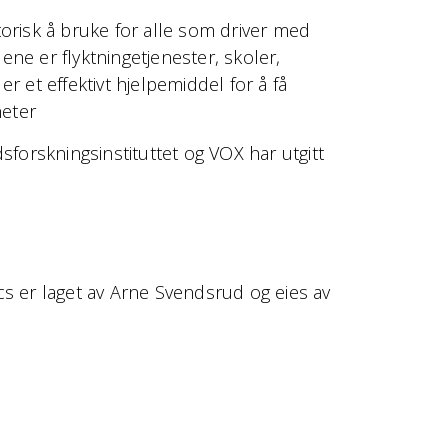
torisk å bruke for alle som driver med
dene er flyktningetjenester, skoler,
 et effektivt hjelpemiddel for å få
heter
sforskningsinstituttet og VOX har utgitt
ics er laget av Arne Svendsrud og eies av