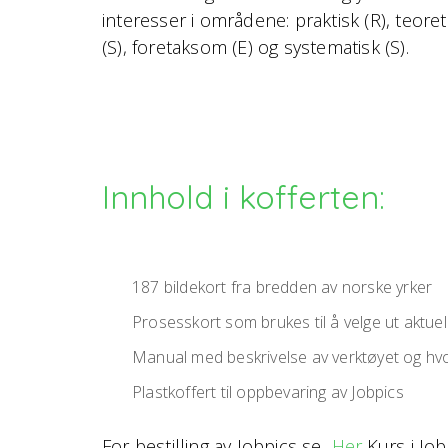
interesser i områdene: praktisk (R), teoretisk
(S), foretaksom (E) og systematisk (S).
Innhold i kofferten:
187 bildekort fra bredden av norske yrker
Prosesskort som brukes til å velge ut aktuel
Manual med beskrivelse av verktøyet og hv
Plastkoffert til oppbevaring av Jobpics
For bestilling av Jobpics se
Her
Kurs i Jo