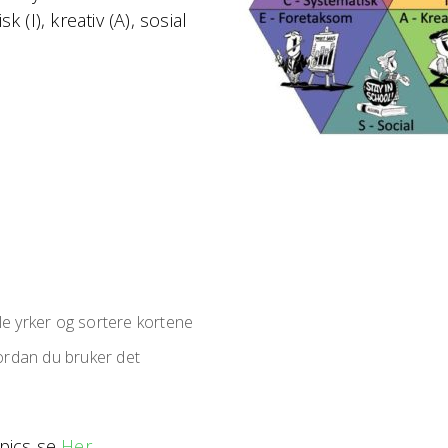
 (I), kreativ (A), sosial
le yrker og sortere kortene
ordan du bruker det
bpics se
Her