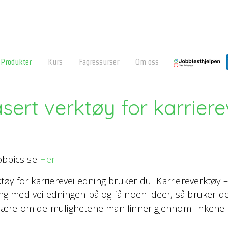
Produkter
Kurs
Fagressurser
Om oss
sert verktøy for karriere
bpics se
Her
rktøy for karriereveiledning bruker du Karriereverktøy 
 med veiledningen på og få noen ideer, så bruker de K
g lære om de mulighetene man finner gjennom linkene t