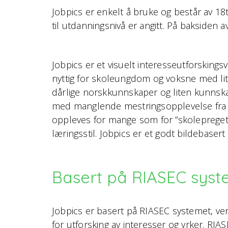
Jobpics er enkelt å bruke og består av 18t 
til utdanningsnivå er angitt. På baksiden av
Jobpics er et visuelt interesseutforskings
nyttig for skoleungdom og voksne med liten
dårlige norskkunnskaper og liten kunns
med manglende mestringsopplevelse fra s
oppleves for mange som for ”skolepreget
læringsstil. Jobpics er et godt bildebasert
Basert på RIASEC syst
Jobpics er basert på RIASEC systemet, v
for utforsking av interesser og yrker. RIA