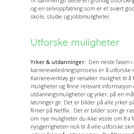
Til sammen gir dette en grundig utforsking
og en selvoppfatning som er et svært god
skole, studie og jobbmuligheter.
Utforske muligheter
Yrker & utdanninger:
Den neste fasen i
karriereveiledningsprosess er å utforske 
Karriereverktøy gir veisøker mulighet til å 
muligheter og finne relevant informasjon
utdanningsmuligheter og yrker, på en må
løsninger gir. Det er bilder på alle yrke
filmer på Netflix. Det er bilder som gir r
om nye muligheter du ikke visste om fra f
nysgjerrigheten nok til å ville utforske skri