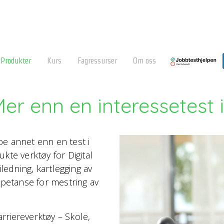
Produkter
Kurs
Fagressurser
Om oss
er enn en interessetest 
e annet enn en test i
kte verktøy for Digital
iledning, kartlegging av
mpetanse for mestring av
arriereverktøy – Skole,