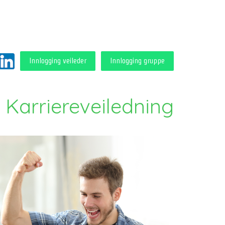
Innlogging veileder
Innlogging gruppe
i Karriereveiledning