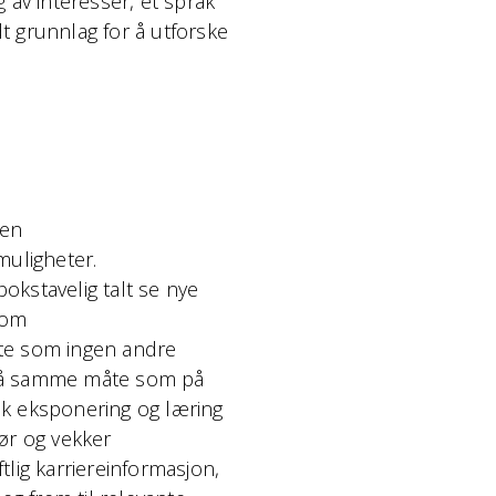
 av interesser, et språk
t grunnlag for å utforske
 en
muligheter.
bokstavelig talt se nye
 om
te som ingen andre
r på samme måte som på
ask eksponering og læring
ør og vekker
ftlig karriereinformasjon,