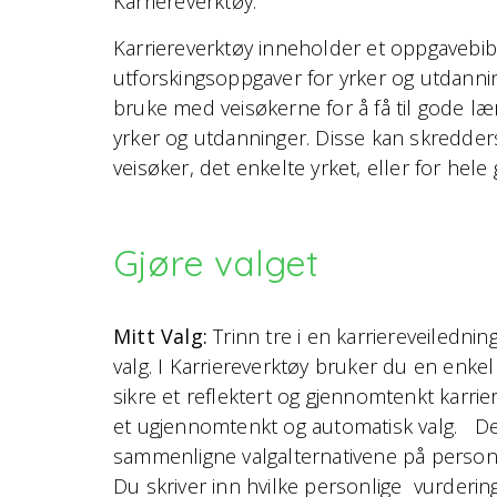
Karriereverktøy.
Karriereverktøy inneholder et oppgavebib
utforskingsoppgaver for yrker og utdanni
bruke med veisøkerne for å få til gode 
yrker og utdanninger. Disse kan skredder
veisøker, det enkelte yrket, eller for hel
Gjøre valget
Mitt Valg:
Trinn tre i en karriereveilednin
valg. I Karriereverktøy bruker du en enke
sikre et reflektert og gjennomtenkt karrier
et
ugjennomtenkt og automatisk valg.
Det
sammenligne valgalternativene på personli
Du skriver inn hvilke personlige vurderings