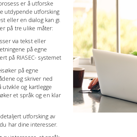
sprosess er å utforske
ye utdypende utforsking
t eller en dialog kan gi.
er på tre ulike måter:
ser via tekst eller
dretningene på egne
sert på RIASEC- systemet
eisøker på egne
rådene og skriver ned
 utvikle og kartlegge
isøker et språk og en klar
etaljert utforsking av
du har dine interesser.