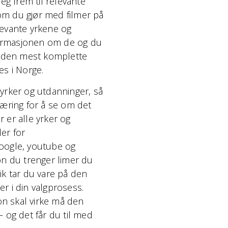
eg frem til relevante
om du gjør med filmer på
elevante yrkene og
ormasjonen om de og du
er den mest komplette
es i Norge.
yrker og utdanninger, så
læring for å se om det
or er alle yrker og
der for
google, youtube og
on du trenger limer du
Slik tar du vare på den
r i din valgprosess.
jon skal virke må den
– og det får du til med