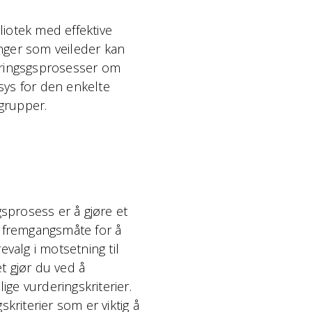
liotek med effektive
nger som veileder kan
læringsgsprosesser om
sys for den enkelte
e grupper.
gsprosess er å gjøre et
l fremgangsmåte for å
evalg i motsetning til
 gjør du ved å
ge vurderingskriterier.
kriterier som er viktig å