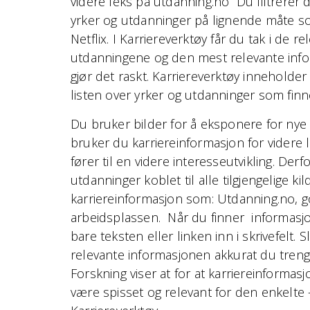
videre feks på utdanning.no Du filtrerer d
yrker og utdanninger på lignende måte s
Netflix. I Karriereverktøy får du tak i de r
utdanningene og den mest relevante inf
gjør det raskt. Karriereverktøy innehold
listen over yrker og utdanninger som finn
Du bruker bilder for å eksponere for nye 
bruker du karriereinformasjon for videre 
fører til en videre interesseutvikling. Derf
utdanninger koblet til alle tilgjengelige kil
karriereinformasjon som: Utdanning.no, 
arbeidsplassen. Når du finner informasj
bare teksten eller linken inn i skrivefelt. 
relevante informasjonen akkurat du trenge
Forskning viser at for at karriereinformas
være spisset og relevant for den enkelte 