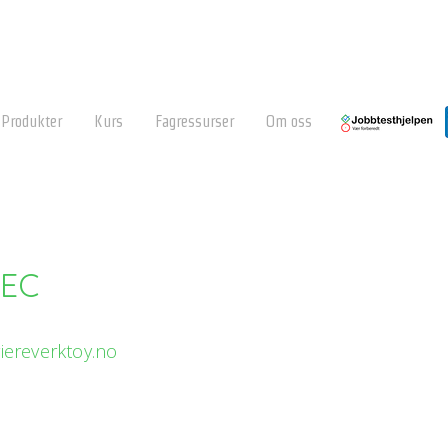
Produkter
Kurs
Fagressurser
Om oss
SEC
iereverktoy.no