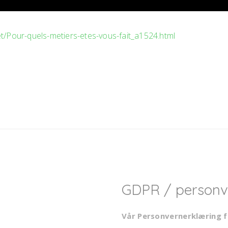
t/Pour-quels-metiers-etes-vous-fait_a1524.html
GDPR / personv
Vår Personvernerklæring f